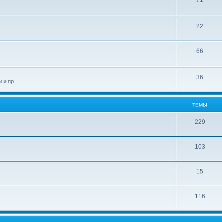
71
22
66
36
и пр...
ТЕМЫ
229
103
15
116