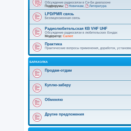
Обсуждение радиосвязи в Си-Би диапазоне
Подфорумы:
Новичкам
,
Литература
LPD/PMR связь
Безлицензионная связь
Радиолюбительская КВ VHF UHF
Обсуждение радиосвязи в любительских бэндах
Модератор:
Салют
Практика
Практические вопросы применения, доработок, установки 
БАРАХОЛКА
Продам-отдам
Куплю-заберу
Обменяю
Другие предложения