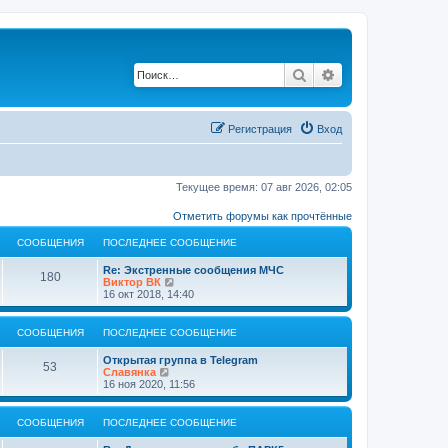
Поиск
Расширенный по
Регистрация
Вход
Текущее время: 07 авг 2026, 02:05
Отметить форумы как прочтённые
СООБЩЕНИЯ
ПОСЛЕДНЕЕ СООБЩЕНИЕ
Re: Экстренные сообщения МЧС
180
П
Виктор ВК
е
16 окт 2018, 14:40
р
е
й
СООБЩЕНИЯ
ПОСЛЕДНЕЕ СООБЩЕНИЕ
т
и
Открытая группа в Telegram
к
53
П
Славянка
п
е
16 ноя 2020, 11:56
о
р
с
е
л
й
СООБЩЕНИЯ
ПОСЛЕДНЕЕ СООБЩЕНИЕ
е
т
д
и