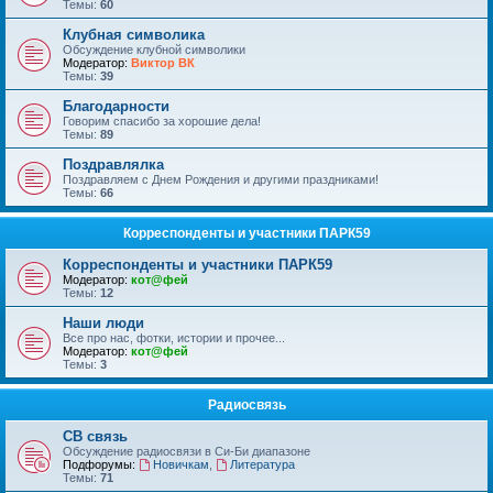
Темы:
60
Клубная символика
Обсуждение клубной символики
Модератор:
Виктор ВК
Темы:
39
Благодарности
Говорим спасибо за хорошие дела!
Темы:
89
Поздравлялка
Поздравляем с Днем Рождения и другими праздниками!
Темы:
66
Корреспонденты и участники ПАРК59
Корреспонденты и участники ПАРК59
Модератор:
кот@фей
Темы:
12
Наши люди
Все про нас, фотки, истории и прочее...
Модератор:
кот@фей
Темы:
3
Радиосвязь
СВ связь
Обсуждение радиосвязи в Си-Би диапазоне
Подфорумы:
Новичкам
,
Литература
Темы:
71