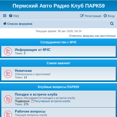
Пермский Авто Радио Клуб ПАРК59
FAQ
Регистрация
Вход
П
Список форумов
о
Текущее время: 06 авг 2026, 04:24
Отметить форумы как прочтённые
и
Сотрудничество с МЧС
с
к
Информация от МЧС
Темы:
3
Самое важное!
Новичкам
Обязательно к прочтению!
Темы:
13
Клубные вопросы ПАРК59
Поездки и встречи клуба
Здесь обсуждаются поездки и встречи клуба
Подфорум:
Регулярные встречи клуба
Темы:
275
Рабочие вопросы
Текущие вопросы клуба