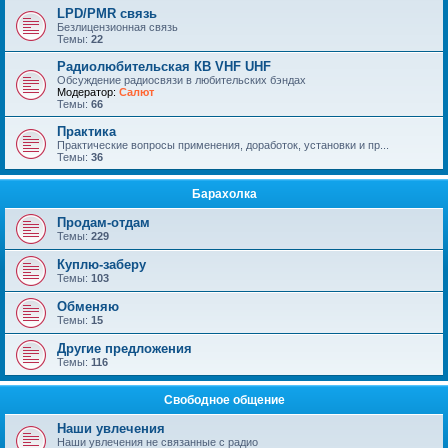
LPD/PMR связь
Безлицензионная связь
Темы:
22
Радиолюбительская КВ VHF UHF
Обсуждение радиосвязи в любительских бэндах
Модератор:
Салют
Темы:
66
Практика
Практические вопросы применения, доработок, установки и пр...
Темы:
36
Барахолка
Продам-отдам
Темы:
229
Куплю-заберу
Темы:
103
Обменяю
Темы:
15
Другие предложения
Темы:
116
Свободное общение
Наши увлечения
Наши увлечения не связанные с радио