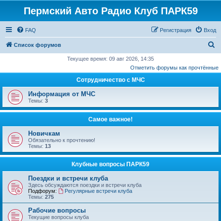
Пермский Авто Радио Клуб ПАРК59
FAQ
Регистрация
Вход
П
Список форумов
о
Текущее время: 09 авг 2026, 14:35
Отметить форумы как прочтённые
и
Сотрудничество с МЧС
с
к
Информация от МЧС
Темы:
3
Самое важное!
Новичкам
Обязательно к прочтению!
Темы:
13
Клубные вопросы ПАРК59
Поездки и встречи клуба
Здесь обсуждаются поездки и встречи клуба
Подфорум:
Регулярные встречи клуба
Темы:
275
Рабочие вопросы
Текущие вопросы клуба