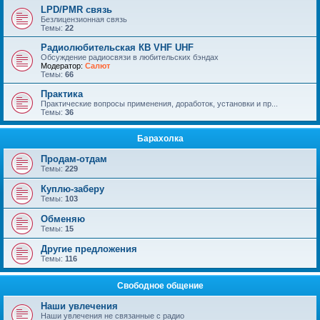
LPD/PMR связь
Безлицензионная связь
Темы:
22
Радиолюбительская КВ VHF UHF
Обсуждение радиосвязи в любительских бэндах
Модератор:
Салют
Темы:
66
Практика
Практические вопросы применения, доработок, установки и пр...
Темы:
36
Барахолка
Продам-отдам
Темы:
229
Куплю-заберу
Темы:
103
Обменяю
Темы:
15
Другие предложения
Темы:
116
Свободное общение
Наши увлечения
Наши увлечения не связанные с радио