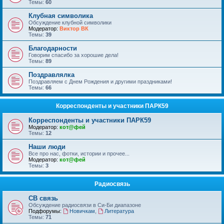
Темы:
60
Клубная символика
Обсуждение клубной символики
Модератор:
Виктор ВК
Темы:
39
Благодарности
Говорим спасибо за хорошие дела!
Темы:
89
Поздравлялка
Поздравляем с Днем Рождения и другими праздниками!
Темы:
66
Корреспонденты и участники ПАРК59
Корреспонденты и участники ПАРК59
Модератор:
кот@фей
Темы:
12
Наши люди
Все про нас, фотки, истории и прочее...
Модератор:
кот@фей
Темы:
3
Радиосвязь
СВ связь
Обсуждение радиосвязи в Си-Би диапазоне
Подфорумы:
Новичкам
,
Литература
Темы:
71