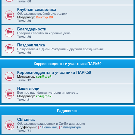
Темы:
60
Клубная символика
Обсуждение клубной символики
Модератор:
Виктор ВК
Темы:
39
Благодарности
Говорим спасибо за хорошие дела!
Темы:
89
Поздравлялка
Поздравляем с Днем Рождения и другими праздниками!
Темы:
66
Корреспонденты и участники ПАРК59
Корреспонденты и участники ПАРК59
Модератор:
кот@фей
Темы:
12
Наши люди
Все про нас, фотки, истории и прочее...
Модератор:
кот@фей
Темы:
3
Радиосвязь
СВ связь
Обсуждение радиосвязи в Си-Би диапазоне
Подфорумы:
Новичкам
,
Литература
Темы:
71