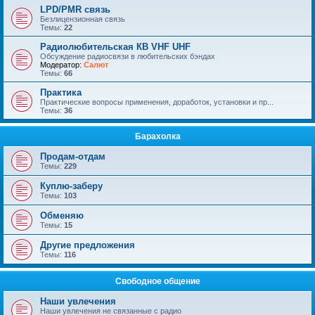
LPD/PMR связь
Безлицензионная связь
Темы:
22
Радиолюбительская КВ VHF UHF
Обсуждение радиосвязи в любительских бэндах
Модератор:
Салют
Темы:
66
Практика
Практические вопросы применения, доработок, установки и пр...
Темы:
36
Барахолка
Продам-отдам
Темы:
229
Куплю-заберу
Темы:
103
Обменяю
Темы:
15
Другие предложения
Темы:
116
Свободное общение
Наши увлечения
Наши увлечения не связанные с радио