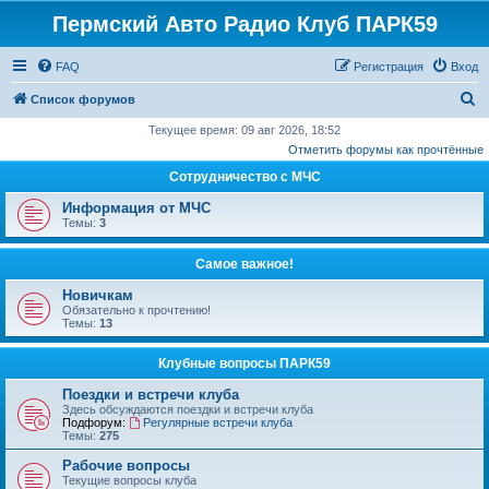
Пермский Авто Радио Клуб ПАРК59
FAQ
Регистрация
Вход
П
Список форумов
о
Текущее время: 09 авг 2026, 18:52
Отметить форумы как прочтённые
и
Сотрудничество с МЧС
с
к
Информация от МЧС
Темы:
3
Самое важное!
Новичкам
Обязательно к прочтению!
Темы:
13
Клубные вопросы ПАРК59
Поездки и встречи клуба
Здесь обсуждаются поездки и встречи клуба
Подфорум:
Регулярные встречи клуба
Темы:
275
Рабочие вопросы
Текущие вопросы клуба