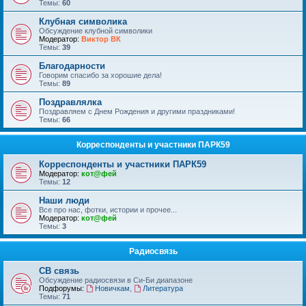
Темы:
60
Клубная символика
Обсуждение клубной символики
Модератор:
Виктор ВК
Темы:
39
Благодарности
Говорим спасибо за хорошие дела!
Темы:
89
Поздравлялка
Поздравляем с Днем Рождения и другими праздниками!
Темы:
66
Корреспонденты и участники ПАРК59
Корреспонденты и участники ПАРК59
Модератор:
кот@фей
Темы:
12
Наши люди
Все про нас, фотки, истории и прочее...
Модератор:
кот@фей
Темы:
3
Радиосвязь
СВ связь
Обсуждение радиосвязи в Си-Би диапазоне
Подфорумы:
Новичкам
,
Литература
Темы:
71