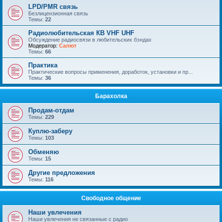
LPD/PMR связь
Безлицензионная связь
Темы:
22
Радиолюбительская КВ VHF UHF
Обсуждение радиосвязи в любительских бэндах
Модератор:
Салют
Темы:
66
Практика
Практические вопросы применения, доработок, установки и пр...
Темы:
36
Барахолка
Продам-отдам
Темы:
229
Куплю-заберу
Темы:
103
Обменяю
Темы:
15
Другие предложения
Темы:
116
Свободное общение
Наши увлечения
Наши увлечения не связанные с радио