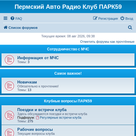
Пермский Авто Радио Клуб ПАРК59
FAQ
Регистрация
Вход
П
Список форумов
о
Текущее время: 08 авг 2026, 09:38
Отметить форумы как прочтённые
и
Сотрудничество с МЧС
с
к
Информация от МЧС
Темы:
3
Самое важное!
Новичкам
Обязательно к прочтению!
Темы:
13
Клубные вопросы ПАРК59
Поездки и встречи клуба
Здесь обсуждаются поездки и встречи клуба
Подфорум:
Регулярные встречи клуба
Темы:
275
Рабочие вопросы
Текущие вопросы клуба