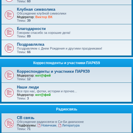
Темы:
60
Клубная символика
Обсуждение клубной символики
Модератор:
Виктор ВК
Темы:
39
Благодарности
Говорим спасибо за хорошие дела!
Темы:
89
Поздравлялка
Поздравляем с Днем Рождения и другими праздниками!
Темы:
66
Корреспонденты и участники ПАРК59
Корреспонденты и участники ПАРК59
Модератор:
кот@фей
Темы:
12
Наши люди
Все про нас, фотки, истории и прочее...
Модератор:
кот@фей
Темы:
3
Радиосвязь
СВ связь
Обсуждение радиосвязи в Си-Би диапазоне
Подфорумы:
Новичкам
,
Литература
Темы:
71