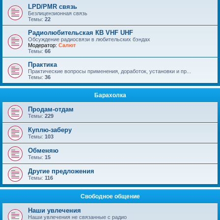
LPD/PMR связь
Безлицензионная связь
Темы:
22
Радиолюбительская КВ VHF UHF
Обсуждение радиосвязи в любительских бэндах
Модератор:
Салют
Темы:
66
Практика
Практические вопросы применения, доработок, установки и пр...
Темы:
36
Барахолка
Продам-отдам
Темы:
229
Куплю-заберу
Темы:
103
Обменяю
Темы:
15
Другие предложения
Темы:
116
Свободное общение
Наши увлечения
Наши увлечения не связанные с радио