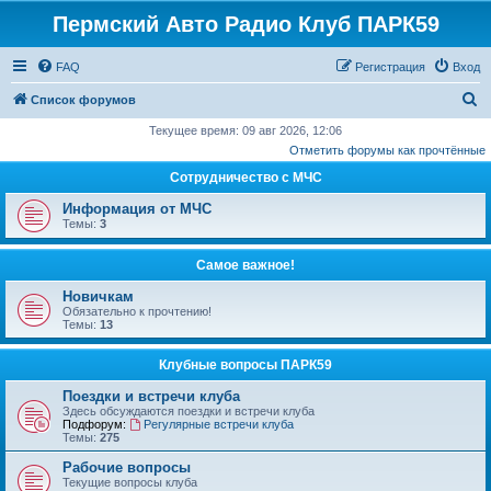
Пермский Авто Радио Клуб ПАРК59
FAQ
Регистрация
Вход
П
Список форумов
о
Текущее время: 09 авг 2026, 12:06
Отметить форумы как прочтённые
и
Сотрудничество с МЧС
с
к
Информация от МЧС
Темы:
3
Самое важное!
Новичкам
Обязательно к прочтению!
Темы:
13
Клубные вопросы ПАРК59
Поездки и встречи клуба
Здесь обсуждаются поездки и встречи клуба
Подфорум:
Регулярные встречи клуба
Темы:
275
Рабочие вопросы
Текущие вопросы клуба