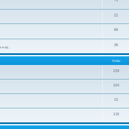
71
22
66
36
и пр...
ТЕМЫ
229
103
15
116