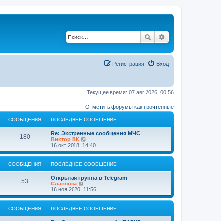
Поиск
Расширенный по
Регистрация
Вход
Текущее время: 07 авг 2026, 00:56
Отметить форумы как прочтённые
СООБЩЕНИЯ
ПОСЛЕДНЕЕ СООБЩЕНИЕ
Re: Экстренные сообщения МЧС
180
П
Виктор ВК
е
16 окт 2018, 14:40
р
е
й
СООБЩЕНИЯ
ПОСЛЕДНЕЕ СООБЩЕНИЕ
т
и
Открытая группа в Telegram
к
53
П
Славянка
п
е
16 ноя 2020, 11:56
о
р
с
е
л
й
СООБЩЕНИЯ
ПОСЛЕДНЕЕ СООБЩЕНИЕ
е
т
д
и