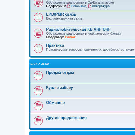
Обсуждение радиосвязи в Си-Би диапазоне
Подфорумы:
Новичкам
,
Литература
LPD/PMR связь
Безлицензионная связь
Радиолюбительская КВ VHF UHF
Обсуждение радиосвязи в любительских бэндах
Модератор:
Салют
Практика
Практические вопросы применения, доработок, установки 
БАРАХОЛКА
Продам-отдам
Куплю-заберу
Обменяю
Другие предложения