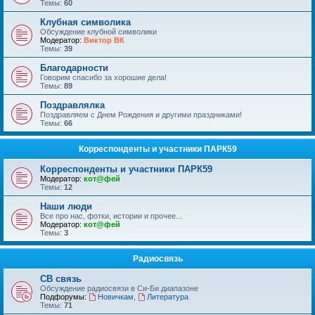
Темы:
60
Клубная символика
Обсуждение клубной символики
Модератор:
Виктор ВК
Темы:
39
Благодарности
Говорим спасибо за хорошие дела!
Темы:
89
Поздравлялка
Поздравляем с Днем Рождения и другими праздниками!
Темы:
66
Корреспонденты и участники ПАРК59
Корреспонденты и участники ПАРК59
Модератор:
кот@фей
Темы:
12
Наши люди
Все про нас, фотки, истории и прочее...
Модератор:
кот@фей
Темы:
3
Радиосвязь
СВ связь
Обсуждение радиосвязи в Си-Би диапазоне
Подфорумы:
Новичкам
,
Литература
Темы:
71