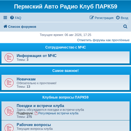
Пермский Авто Радио Клуб ПАРК59
FAQ
Регистрация
Вход
П
Список форумов
о
Текущее время: 06 авг 2026, 17:25
Отметить форумы как прочтённые
и
Сотрудничество с МЧС
с
к
Информация от МЧС
Темы:
3
Самое важное!
Новичкам
Обязательно к прочтению!
Темы:
13
Клубные вопросы ПАРК59
Поездки и встречи клуба
Здесь обсуждаются поездки и встречи клуба
Подфорум:
Регулярные встречи клуба
Темы:
275
Рабочие вопросы
Текущие вопросы клуба