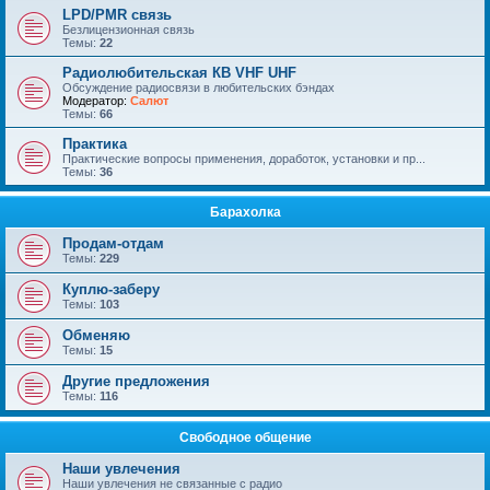
LPD/PMR связь
Безлицензионная связь
Темы:
22
Радиолюбительская КВ VHF UHF
Обсуждение радиосвязи в любительских бэндах
Модератор:
Салют
Темы:
66
Практика
Практические вопросы применения, доработок, установки и пр...
Темы:
36
Барахолка
Продам-отдам
Темы:
229
Куплю-заберу
Темы:
103
Обменяю
Темы:
15
Другие предложения
Темы:
116
Свободное общение
Наши увлечения
Наши увлечения не связанные с радио